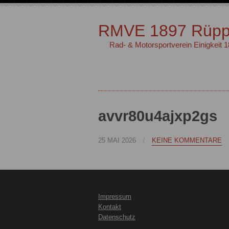
RMVE 1897 Rüpp
Rad- & Motorsportverein Einigkeit 
avvr80u4ajxp2gs
/
25 MAI 2026
KEINE KOMMENTARE
Impressum
Kontakt
Datenschutz