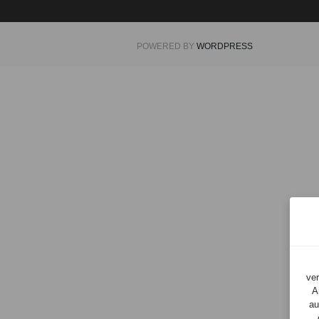
POWERED BY
WORDPRESS
Zu
Einwilligungsopti
springen
ver
A
au