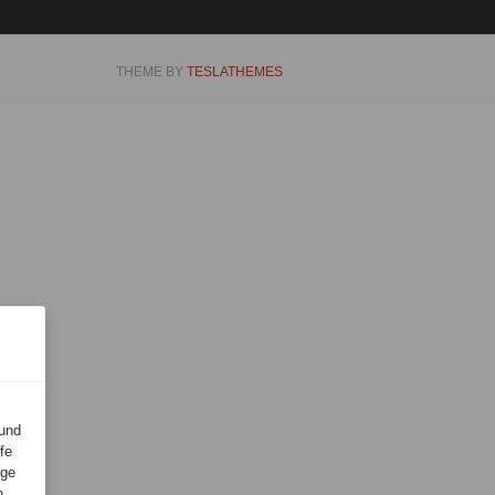
THEME BY
TESLATHEMES
 und
fe
lge
n