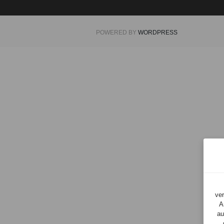
POWERED BY
WORDPRESS
Zu
Einwilligungsopti
springen
ver
A
au