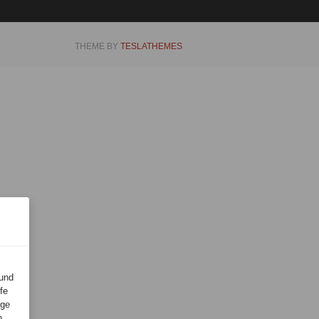
THEME BY
TESLATHEMES
 und
fe
lge
n