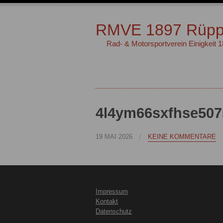
RMVE 1897 Rüpp
Rad- & Motorsportverein Einigkeit 
4l4ym66sxfhse507
/
19 MAI 2026
KEINE KOMMENTARE
Impressum
Kontakt
Datenschutz