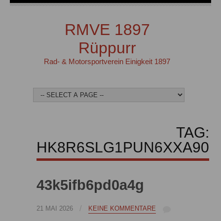
RMVE 1897
Rüppurr
Rad- & Motorsportverein Einigkeit 1897
TAG:
HK8R6SLG1PUN6XXA90
43k5ifb6pd0a4g
/
21 MAI 2026
KEINE KOMMENTARE